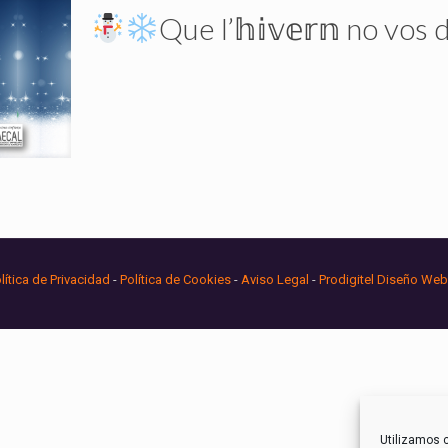
Que l’𝕙𝕚𝕧𝕖𝕣𝕟 no vos de
lítica de Privacidad
-
Política de Cookies
-
Aviso Legal
-
Prodigitel Diseño Web
Utilizamos c