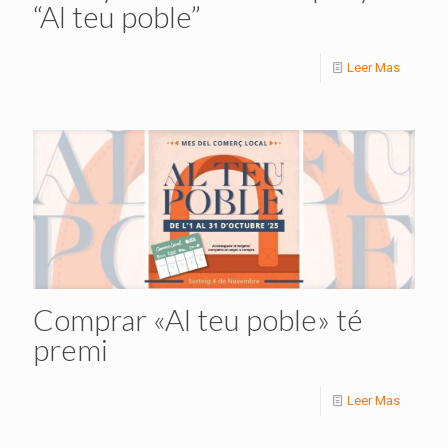
“Al teu poble”
Leer Mas
Comprar «Al teu poble» té
premi
Leer Mas