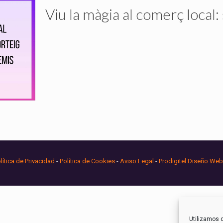
Viu la màgia al comerç local:
lítica de Privacidad
-
Política de Cookies
-
Aviso Legal
-
Prodigitel Diseño Web
Utilizamos c