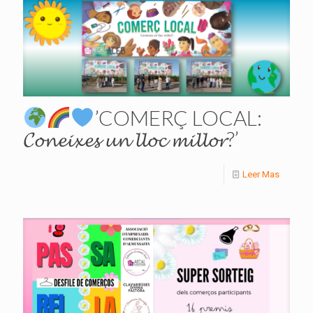
’COMERÇ LOCAL:
𝓒𝓸𝓷𝓮𝓲𝔁𝓮𝓼 𝓾𝓷 𝓵𝓵𝓸𝓬 𝓶𝓲𝓵𝓵𝓸𝓻?’
Leer Mas