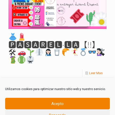
🅿🅰🆂🅰🆁🅴🅻·🅻🅰【!!】
🛠
Leer Mas
Utilizamos cookies para optimizar nuestro sitio web y nuestro servicio.
Acepto