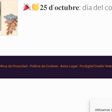
𝟐𝟓 𝐝’𝐨𝐜𝐭𝐮𝐛𝐫𝐞: 
lítica de Privacidad
-
Política de Cookies
-
Aviso Legal
-
Prodigitel Diseño Web
Utilizamos c