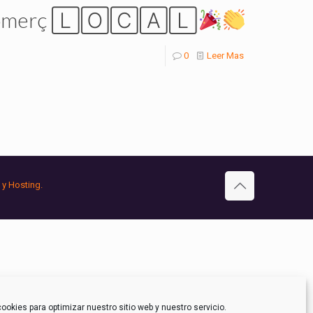
dia del comerç 🄻🄾🄲🄰🄻
0
Leer Mas
 y Hosting.
ookies para optimizar nuestro sitio web y nuestro servicio.