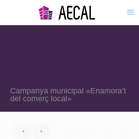
Campanya municipal «Enamora’t
del comerç local»