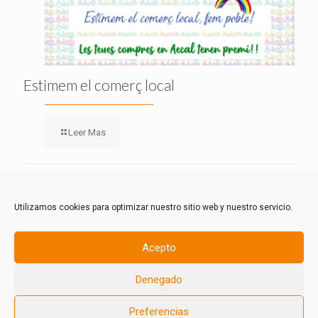
Estimem el comerç local
Leer Mas
Comments are closed.
Utilizamos cookies para optimizar nuestro sitio web y nuestro servicio.
Acepto
Denegado
© 2021 AECAL Almussafes.Todos los derechos reservados.
Política de Privacidad
-
Política de Cookies
-
Aviso Legal
-
Preferencias
Prodigitel Diseño Web y Hosting.