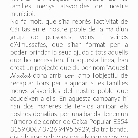
famílies menys afavorides del nostre
municipi.
No fa molt, que s’ha reprès l’activitat de
Càritas en el nostre poble de la mà d’un
grup de persones, veins i veines
d’Almussafes, que s’han format per a
poder brindar la seua ajuda a tots aquells
que ho necessiten. En aquesta línea, han
creat un projecte que du per nom “Aquest
𝓝𝓪𝓭𝓪𝓵 dona amb 𝓬𝓸𝓻” amb l’objectiu de
recaptar fons per a ajudar a les famílies
menys afavorides del nostre poble que
acudeixen a ells. En aquesta campanya hi
han dos maneres de fer-los arribar els
nostres donatius: per una banda, tenen un
número de conter de Caixa Popular ES54
3159 0067 3726 9495 5929, d’altra banda,
distribuiran vidrioles per els comerços, on